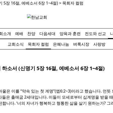
기 5장 16절, 에베소서 6장 1~4절) > 목회자 컬럼
회소개
예배
찬양
다음세대
양육과 훈련
전도와 선교
교회소식
목회자 컬럼
은혜나눔
벼룩시장
사랑방
게 하소서 (신명기 5장 16절, 에베소서 6장 1~4절)
은 이를 “약속 있는 첫 계명”(엡6:2~3)이라고 했습니다. 언
자들은 출애굽 2세대입니다. 이들이 모세로부터 십계명을 받을 때
전합니다. ‘너의 자녀가 행복하고 형통한 삶을 살기 원하는가? 